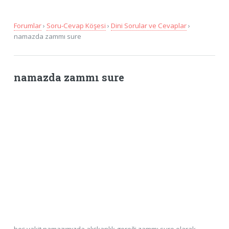
Forumlar
›
Soru-Cevap Köşesi
›
Dini Sorular ve Cevaplar
›
namazda zammı sure
namazda zammı sure
beş vakit namazımızda alışkanlık gereği zammı sure olarak