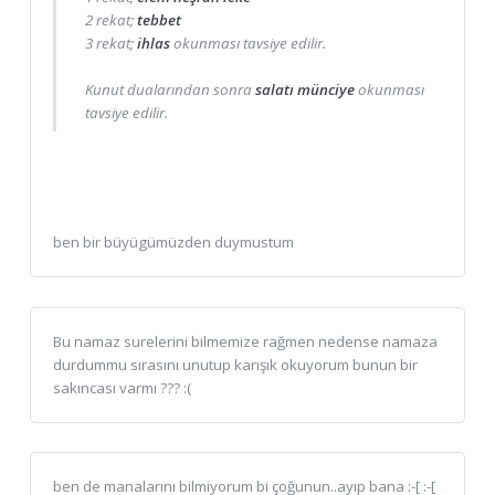
2 rekat;
tebbet
3 rekat;
ihlas
okunması tavsiye edilir.
Kunut dualarından sonra
salatı münciye
okunması
tavsiye edilir.
ben bir büyügümüzden duymustum
Bu namaz surelerini bilmemize rağmen nedense namaza
durdummu sırasını unutup karışık okuyorum bunun bir
sakıncası varmı ??? :(
ben de manalarını bilmiyorum bi çoğunun..ayıp bana :-[ :-[