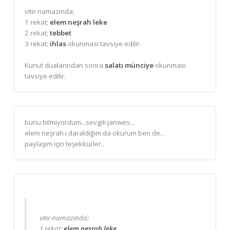
vitir namazında;
1 rekat;
elem neşrah leke
2 rekat;
tebbet
3 rekat;
ihlas
okunması tavsiye edilir.
Kunut dualarından sonra
salatı münciye
okunması
tavsiye edilir.
bunu bilmiyordum...sevgili janwes...
elem neşrah ı daraldığım da okurum ben de...
paylaşım için teşekkürler..
vitir namazında;
1 rekat;
elem neşrah leke