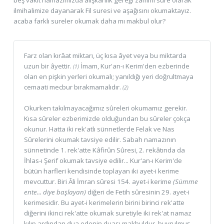
ilmihalimize dayanarak Fil suresi ve aşağısını okumaktayız.
acaba farklı sureler okumak daha mı makbul olur?
Farz olan kırâat miktarı, üç kısa âyet veya bu miktarda
uzun bir âyettir.
İmam, Kur'an-ı Kerim'den ezberinde
(1)
olan en pişkin yerleri okumalı; yanıldığı yeri doğrultmaya
cemaati mecbur bırakmamalıdır.
(2)
Okurken takılmayacağımız sûreleri okumamız gerekir.
Kısa sûreler ezberimizde olduğundan bu sûreler çokça
okunur. Hatta iki rek'atlı sünnetlerde Felak ve Nas
Sûrelerini okumak tavsiye edilir. Sabah namazının
sünnetinde 1. rek'atte Kâfirûn Sûresi, 2. rekâtında da
İhlas-ı Şerif okumak tavsiye edilir... Kur'an-ı Kerim'de
bütün harfleri kendisinde toplayan iki ayet-i kerime
mevcuttur. Biri Âli İmran sûresi 154. ayet-i kerime
(Sümme
ente... diye başlayan)
diğeri de Fetih sûresinin 29. ayet-i
kerimesidir. Bu ayet-i kerimelerin birini birinci rek'atte
diğerini ikinci rek'atte okumak suretiyle iki rek'at namaz
kılıp ardından dua edenin duası makbuldur, buyrulmuş.