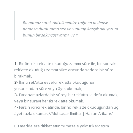
Bu namaz surelerini bilmemize rağmen nedense
namaza durdummu sırasını unutup karışık okuyorum
bunun bir sakıncası varmı ??? :(
1-
Bir önceki rek'atte okuduğu zammı sûre ile, bir sonraki
rek'atte okuduğu zammı sûre arasında sadece bir sûre
bırakmak,
3-
İkinci rek'atta evvelki rek'atta okuduğunun
yukarısından sûre veya âyet okumak,
3-
Farz namazlarda bir sûreyi bir rek'atta iki defa okumak,
veya bir sûreyi her iki rek'atte okumak.
4-
Farzın ikinci rek'atinde, birinci rek'atte okuduğundan üç
âyet fazla okumak,//Muhtasar Ilmihal | Hasan Arikan//
Bu maddelere dikkat ettinmi mesele yoktur kardeşim