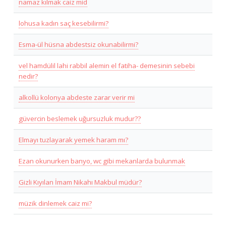
namaz kılmak caiz mid
lohusa kadın saç kesebilirmi?
Esma-ül hüsna abdestsiz okunabilirmi?
vel hamdülil lahi rabbil alemin el fatiha- demesinin sebebi
nedir?
alkollü kolonya abdeste zarar verir mi
güvercin beslemek uğursuzluk mudur??
Elmayı tuzlayarak yemek haram mı?
Ezan okunurken banyo, wc gibi mekanlarda bulunmak
Gizli Kıyılan İmam Nikahı Makbul müdür?
müzik dinlemek caiz mi?