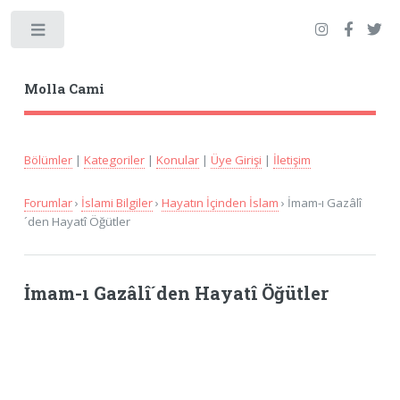
Toggle
Molla Cami
Bölümler
|
Kategoriler
|
Konular
|
Üye Girişi
|
İletişim
Forumlar
›
İslami Bilgiler
›
Hayatın İçinden İslam
› İmam-ı Gazâlî
´den Hayatî Öğütler
İmam-ı Gazâlî´den Hayatî Öğütler