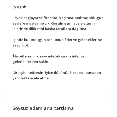
Ey ogul!
Fayda saglayacak firsatlari kaçirma. Muhtaç oldugun
seylere iyice sahip çik. Görülmesini acele ettigin
islerinde dikkatini baska taraflara dagitma.
Içinde bulundugun toplumun âdet ve geleneklerine
saygili ol.
Âhirette seni rüsvay edecek çirkin âdet ve
geleneklerden sakin.
Birseyin neticesini iyice düsünüp hesaba katmadan
yapmakta acele etme.
Soysuz adamlarla tartisma