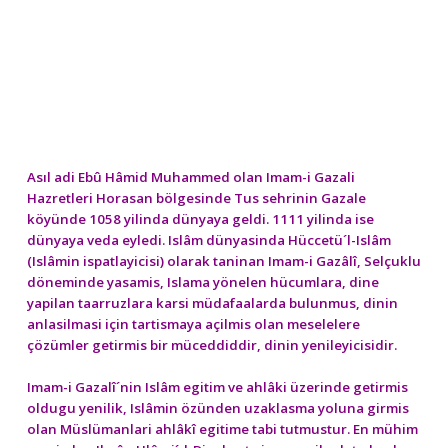
Asıl adi Ebû Hâmid Muhammed olan Imam-i Gazali
Hazretleri Horasan bölgesinde Tus sehrinin Gazale
köyünde 1058 yilinda dünyaya geldi. 1111 yilinda ise
dünyaya veda eyledi. Islâm dünyasinda Hüccetü´l-Islâm
(Islâmin ispatlayicisi) olarak taninan Imam-i Gazâlî, Selçuklu
döneminde yasamis, Islama yönelen hücumlara, dine
yapilan taarruzlara karsi müdafaalarda bulunmus, dinin
anlasilmasi için tartismaya açilmis olan meselelere
çözümler getirmis bir müceddiddir, dinin yenileyicisidir.
Imam-i Gazalî´nin Islâm egitim ve ahlâki üzerinde getirmis
oldugu yenilik, Islâmin özünden uzaklasma yoluna girmis
olan Müslümanlari ahlâkî egitime tabi tutmustur. En mühim