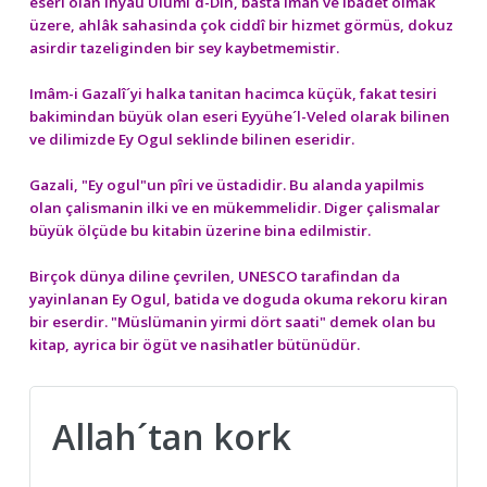
eseri olan Ihyâu Ulûmi´d-Din, basta iman ve ibadet olmak
üzere, ahlâk sahasinda çok ciddî bir hizmet görmüs, dokuz
asirdir tazeliginden bir sey kaybetmemistir.
Imâm-i Gazalî´yi halka tanitan hacimca küçük, fakat tesiri
bakimindan büyük olan eseri Eyyühe´l-Veled olarak bilinen
ve dilimizde Ey Ogul seklinde bilinen eseridir.
Gazali, "Ey ogul"un pîri ve üstadidir. Bu alanda yapilmis
olan çalismanin ilki ve en mükemmelidir. Diger çalismalar
büyük ölçüde bu kitabin üzerine bina edilmistir.
Birçok dünya diline çevrilen, UNESCO tarafindan da
yayinlanan Ey Ogul, batida ve doguda okuma rekoru kiran
bir eserdir. "Müslümanin yirmi dört saati" demek olan bu
kitap, ayrica bir ögüt ve nasihatler bütünüdür.
Allah´tan kork