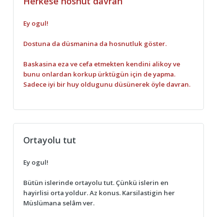
Herkese hosnut davran
Ey ogul!
Dostuna da düsmanina da hosnutluk göster.
Baskasina eza ve cefa etmekten kendini alikoy ve
bunu onlardan korkup ürktügün için de yapma.
Sadece iyi bir huy oldugunu düsünerek öyle davran.
Ortayolu tut
Ey ogul!
Bütün islerinde ortayolu tut. Çünkü islerin en
hayirlisi orta yoldur. Az konus. Karsilastigin her
Müslümana selâm ver.