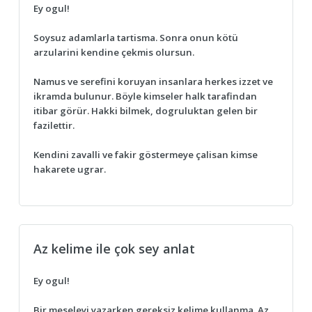
Ey ogul!
Soysuz adamlarla tartisma. Sonra onun kötü
arzularini kendine çekmis olursun.
Namus ve serefini koruyan insanlara herkes izzet ve
ikramda bulunur. Böyle kimseler halk tarafindan
itibar görür. Hakki bilmek, dogruluktan gelen bir
fazilettir.
Kendini zavalli ve fakir göstermeye çalisan kimse
hakarete ugrar.
Az kelime ile çok sey anlat
Ey ogul!
Bir meseleyi yazarken gereksiz kelime kullanma. Az