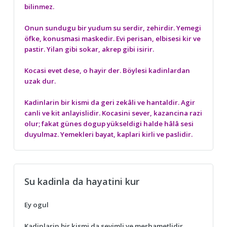
bilinmez.
Onun sundugu bir yudum su serdir, zehirdir. Yemegi
öfke, konusmasi maskedir. Evi perisan, elbisesi kir ve
pastir. Yilan gibi sokar, akrep gibi isirir.
Kocasi evet dese, o hayir der. Böylesi kadinlardan
uzak dur.
Kadinlarin bir kismi da geri zekâli ve hantaldir. Agir
canli ve kit anlayislidir. Kocasini sever, kazancina razi
olur; fakat günes dogup yükseldigi halde hâlâ sesi
duyulmaz. Yemekleri bayat, kaplari kirli ve paslidir.
Su kadinla da hayatini kur
Ey ogul
Kadinlarin bir kismi da sevimli ve merhametlidir.