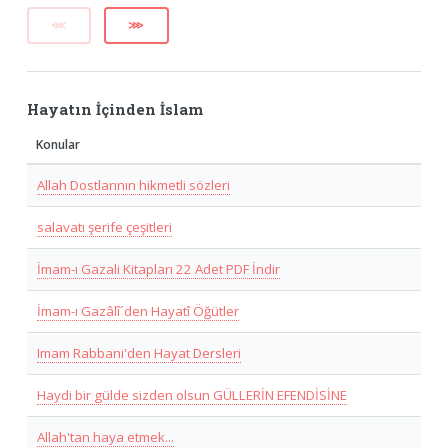
⋘
⋙
Hayatın İçinden İslam
Konular
Allah Dostlarının hikmetli sözleri
salavatı şerife çeşitleri
İmam-ı Gazali Kitapları 22 Adet PDF İndir
İmam-ı Gazâlî´den Hayatî Öğütler
Imam Rabbani'den Hayat Dersleri
Haydi bir gülde sizden olsun GÜLLERİN EFENDİSİNE
Allah'tan haya etmek...