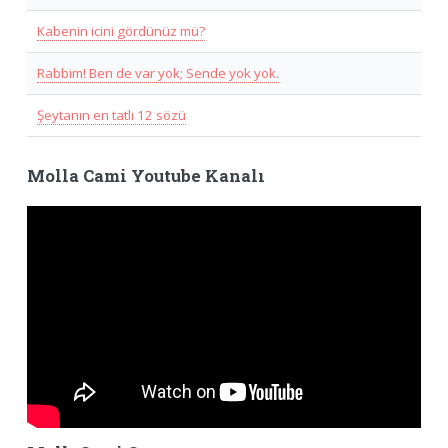
Kabenin icini gördünüz mü?
Rabbim! Ben de var yok; Sende yok yok.
Şeytanın en tatlı 12 sözü
Molla Cami Youtube Kanalı