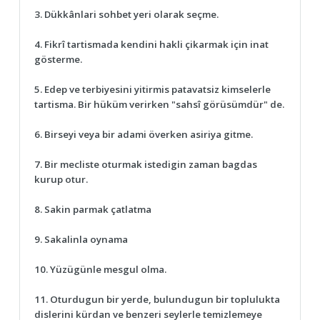
3. Dükkânlari sohbet yeri olarak seçme.
4. Fikrî tartismada kendini hakli çikarmak için inat
gösterme.
5. Edep ve terbiyesini yitirmis patavatsiz kimselerle
tartisma. Bir hüküm verirken "sahsî görüsümdür" de.
6. Birseyi veya bir adami överken asiriya gitme.
7. Bir mecliste oturmak istedigin zaman bagdas
kurup otur.
8. Sakin parmak çatlatma
9. Sakalinla oynama
10. Yüzügünle mesgul olma.
11. Oturdugun bir yerde, bulundugun bir toplulukta
dislerini kürdan ve benzeri seylerle temizlemeye