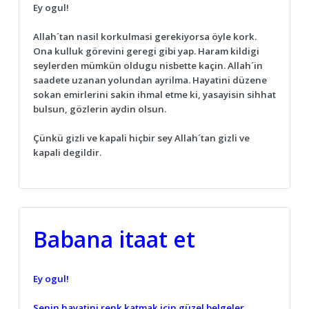
Ey ogul!
Allah´tan nasil korkulmasi gerekiyorsa öyle kork.
Ona kulluk görevini geregi gibi yap. Haram kildigi
seylerden mümkün oldugu nisbette kaçin. Allah´in
saadete uzanan yolundan ayrilma. Hayatini düzene
sokan emirlerini sakin ihmal etme ki, yasayisin sihhat
bulsun, gözlerin aydin olsun.
Çünkü gizli ve kapali hiçbir sey Allah´tan gizli ve
kapali degildir.
Babana itaat et
Ey ogul!
Senin hayatini renk katmak için güzel belgeler