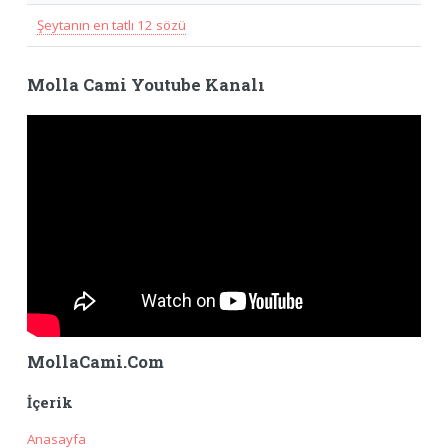
Şeytanın en tatlı 12 sözü
Molla Cami Youtube Kanalı
MollaCami.Com
İçerik
Anasayfa