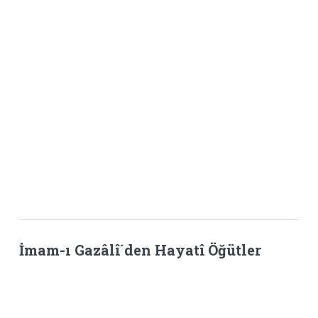
İmam-ı Gazâlî´den Hayatî Öğütler