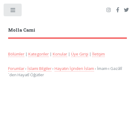
Toggle
Molla Cami
Bölümler
|
Kategoriler
|
Konular
|
Üye Girişi
|
İletişim
Forumlar
›
İslami Bilgiler
›
Hayatın İçinden İslam
› İmam-ı Gazâlî
´den Hayatî Öğütler