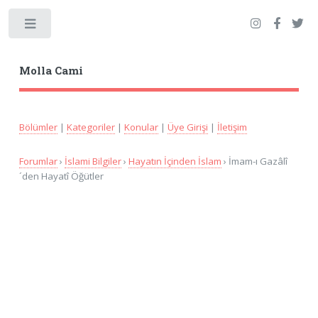
Toggle
Molla Cami
Bölümler
|
Kategoriler
|
Konular
|
Üye Girişi
|
İletişim
Forumlar
›
İslami Bilgiler
›
Hayatın İçinden İslam
› İmam-ı Gazâlî
´den Hayatî Öğütler