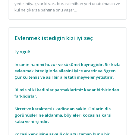
yede ihtiyaç var ki var.. burası imtihan yeri unutulmasın ve
kul ne çıkarsa bahtına onu yaşar...
Evlenmek istedigin kizi iyi seç
Ey ogul!
Insanin hanimi huzur ve sükûnet kaynagidir. Bir kizla
evlenmek istediginde ailesini iyice arastir ve ögren.
Çünkü temiz ve asil bir aile tatli meyveler yetistirir.
Bilmis ol ki kadinlar parmaklarimiz kadar birbirinden
farklidirlar.
Sirret ve karaktersiz kadindan sakin. Onlarin dis
görünüslerine aldanma, böyleleri kocasina karsi
kaba ve hirçindir.
Kocasi kendisine saygili oldugu zaman bunu bir