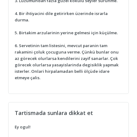
3. Lüzumundan fazla güzel kokulu seyler sürünme.
4. Bir ihtiyacini dile getirirken üzerinde israrla
durma.
5. Birtakim arzularinin yerine gelmesi için küçülme.
6. Servetinin tam listesini, mevcut paranin tam
rakamini çoluk çocuguna verme. Çünkü bunlar onu
az görecek olurlarsa kendilerini zayif sanarlar. Çok
görecek olurlarsa yasayislarinda degisiklik yapmak
isterler. Onlari hirpalamadan belli ölçüde idare
etmeye çalis.
Tartismada sunlara dikkat et
Ey ogul!