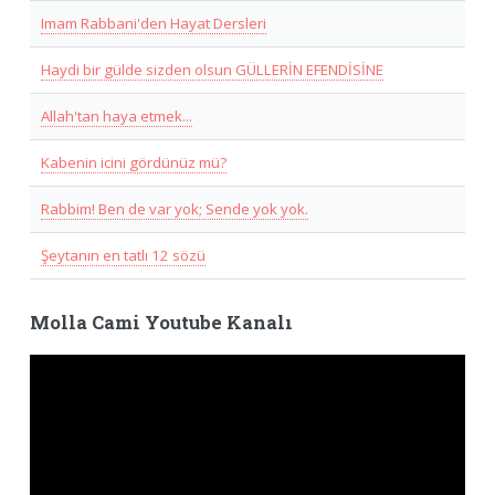
Imam Rabbani'den Hayat Dersleri
Haydi bir gülde sizden olsun GÜLLERİN EFENDİSİNE
Allah'tan haya etmek...
Kabenin icini gördünüz mü?
Rabbim! Ben de var yok; Sende yok yok.
Şeytanın en tatlı 12 sözü
Molla Cami Youtube Kanalı