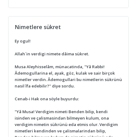
Nimetlere sükret
Ey ogul!
Allah´in verdigi nimete dâima sükret.
Musa Aleyhisselâm, münacatinda, "Yâ Rabbi!
Âdemogullarina el, ayak, göz, kulak ve sair birçok
nimetler verdin. Âdemogullari bu nimetlerin sükrünü
nasil îfa edebilir?" diye sordu.
Cenab-i Hak ona söyle buyurdu:
"Yâ Musa! Verdigim nimeti Benden bilip, kendi
isinden ve çalismasindan bilmeyen kulum, ona
verdigim nimetin sükrünü eda etmis olur. Verdigim
nimetleri kendinden ve çalismalarindan bilip,