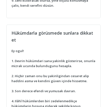
9. Seni kizdiracak olursa, yine ölçülü konusmaya
çalis, kendi serefini düsün.
Hükümdarla görüsmede sunlara dikkat
et
Ey ogul!
1. Devrin hükümdari sana yakinlik gösterirse, onunla
mizrak ucunda bulundugunu hesapla.
2. Hiçbir zaman onu bu yakinligindan cesaret alip
haddini asma ve kendini güven içinde hissetme.
3. Son derece efendi ve yumusak davran.
4. Ilâhî hükümlerden biri zedelenmedikçe
hükümdarin hosuna gidecek sekilde konus.