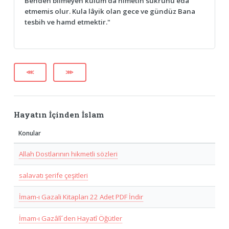
Benden bilmeyen kulum da nimetin sükrünü eda
etmemis olur. Kula lâyik olan gece ve gündüz Bana
tesbih ve hamd etmektir."
⋘
⋙
Hayatın İçinden İslam
Konular
Allah Dostlarının hikmetli sözleri
salavatı şerife çeşitleri
İmam-ı Gazali Kitapları 22 Adet PDF İndir
İmam-ı Gazâlî´den Hayatî Öğütler