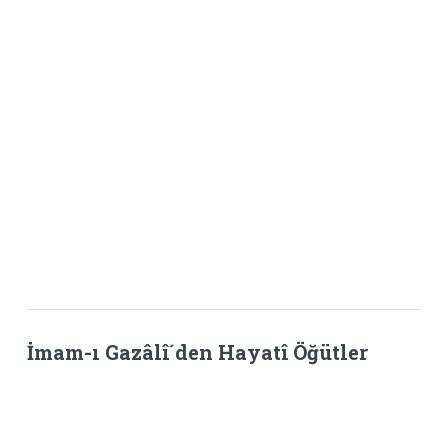
İmam-ı Gazâlî´den Hayatî Öğütler