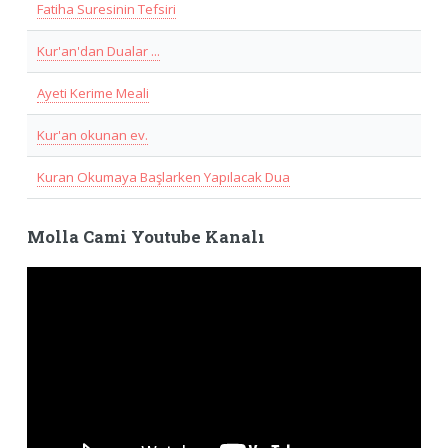
Fatiha Suresinin Tefsiri
Kur'an'dan Dualar ...
Ayeti Kerime Meali
Kur'an okunan ev.
Kuran Okumaya Başlarken Yapılacak Dua
Molla Cami Youtube Kanalı