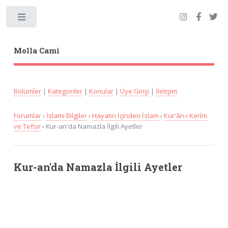
Toggle
Molla Cami
Bölümler
|
Kategoriler
|
Konular
|
Üye Girişi
|
İletişim
Forumlar
›
İslami Bilgiler
›
Hayatın İçinden İslam
›
Kur'ân-ı Kerîm
ve Tefsir
› Kur-an'da Namazla İlgili Ayetler
Kur-an'da Namazla İlgili Ayetler