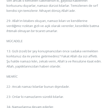
sen ancak o kimseleri sakındırısın ki, gaybda Rablerinin
korkusunu duyarlar, namazı dürüst kılarlar. Temizlenen de sırf
kendisi için temizlenir. Nihayet dönüş Allah'adır.
29- Allah'ın kitabını okuyan, namazı kılan ve kendilerine
verdiğimiz rızıktan gizli ve açık olarak verenler, kesinlikle batma
ihtimali olmayan bir ticaret umarlar.
MÜCADELE
13. Gizli (özel) bir şey konuşmanızdan önce sadaka vermekten
korktunuz da mı yerine getirmediniz? Fakat Allah da sizi affetti.
Şu halde namazı kılın, zekatı verin, Allah'a ve Resulüne itaat edin.
Allah, yaptıklarınızdan haberi olandır.
MEARİC
22- Ancak namaz kılanlar bunun dışındadır.
23- Onlar ki namazlarını sürekli kılarlar.
34- Namazlarına devam ederler.