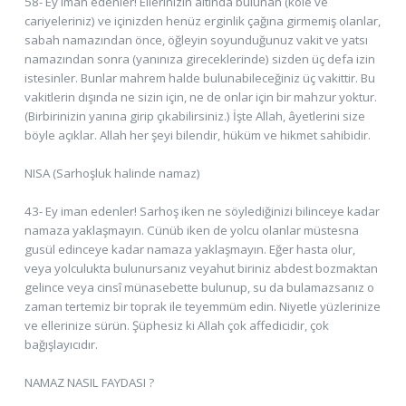
58- Ey iman edenler! Ellerinizin altında bulunan (köle ve
cariyeleriniz) ve içinizden henüz erginlik çağına girmemiş olanlar,
sabah namazından önce, öğleyin soyunduğunuz vakit ve yatsı
namazından sonra (yanınıza gireceklerinde) sizden üç defa izin
istesinler. Bunlar mahrem halde bulunabileceğiniz üç vakittir. Bu
vakitlerin dışında ne sizin için, ne de onlar için bir mahzur yoktur.
(Birbirinizin yanına girip çıkabilirsiniz.) İşte Allah, âyetlerini size
böyle açıklar. Allah her şeyi bilendir, hüküm ve hikmet sahibidir.
NISA (Sarhoşluk halinde namaz)
43- Ey iman edenler! Sarhoş iken ne söylediğinizi bilinceye kadar
namaza yaklaşmayın. Cünüb iken de yolcu olanlar müstesna
gusül edinceye kadar namaza yaklaşmayın. Eğer hasta olur,
veya yolculukta bulunursanız veyahut biriniz abdest bozmaktan
gelince veya cinsî münasebette bulunup, su da bulamazsanız o
zaman tertemiz bir toprak ile teyemmüm edin. Niyetle yüzlerinize
ve ellerinize sürün. Şüphesiz ki Allah çok affedicidir, çok
bağışlayıcıdır.
NAMAZ NASIL FAYDASI ?