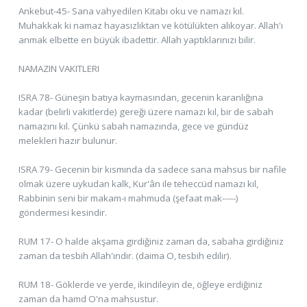
Ankebut-45- Sana vahyedilen Kitabı oku ve namazı kıl.
Muhakkak ki namaz hayasızlıktan ve kötülükten alıkoyar. Allah'ı
anmak elbette en büyük ibadettir. Allah yaptıklarınızı bilir.
NAMAZIN VAKITLERI
ISRA 78- Güneşin batıya kaymasından, gecenin karanlığına
kadar (belirli vakitlerde) gereği üzere namazı kıl, bir de sabah
namazını kıl. Çünkü sabah namazında, gece ve gündüz
melekleri hazır bulunur.
ISRA 79- Gecenin bir kısmında da sadece sana mahsus bir nafile
olmak üzere uykudan kalk, Kur'ân ile teheccüd namazı kıl,
Rabbinin seni bir makam-ı mahmuda (şefaat mak-----)
göndermesi kesindir.
RUM 17- O halde akşama girdiğiniz zaman da, sabaha girdiğiniz
zaman da tesbih Allah'ındır. (daima O, tesbih edilir).
RUM 18- Göklerde ve yerde, ikindileyin de, öğleye erdiğiniz
zaman da hamd O'na mahsustur.