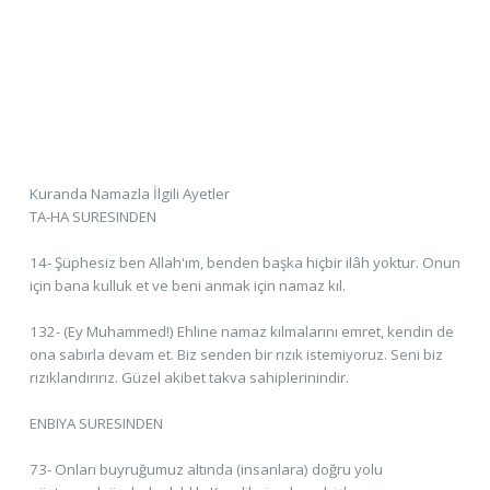
Kuranda Namazla İlgili Ayetler
TA-HA SURESINDEN
14- Şüphesiz ben Allah'ım, benden başka hiçbir ilâh yoktur. Onun
için bana kulluk et ve beni anmak için namaz kıl.
132- (Ey Muhammed!) Ehline namaz kılmalarını emret, kendin de
ona sabırla devam et. Biz senden bir rızık istemiyoruz. Seni biz
rızıklandırırız. Güzel akibet takva sahiplerinindir.
ENBIYA SURESINDEN
73- Onları buyruğumuz altında (insanlara) doğru yolu