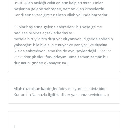
35- Ki Allah anıldığı vakit onların kalpleri titrer. Onlar
başlarına gelene sabreden, namaz kılan kimselerdir.
Kendilerine verdiğimiz rızıktan Allah yolunda harcarlar.
"Onlar başlarına gelene sabreden" bu başa gelme
hadisesini biraz açsak arkadaşlar...
mesela biri..yıldırım düşüyor eli yanıyor...diğeride sobanın
yakacağını bile bile elini tutuyor ve yanıyor...ve diyelim
ikiside sabrediyor...ama ikiside aynı şeyler değil... ??? ???
??? ???karışık oldu farkındayım...ama zaman zaman bu
durumun içinden çıkamıyorum...
Allah razı olsun kardeşler ödevime yardım ettiniz bide
Kur-an'da Namazla İlgili Hadisler yazsanız sevinirim... :)