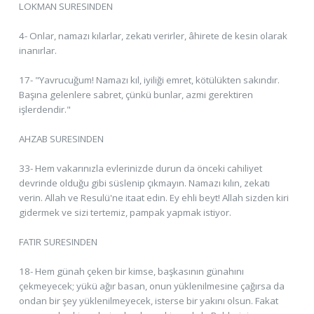
LOKMAN SURESINDEN
4- Onlar, namazı kılarlar, zekatı verirler, âhirete de kesin olarak
inanırlar.
17- "Yavrucuğum! Namazı kıl, iyiliği emret, kötülükten sakındır.
Başına gelenlere sabret, çünkü bunlar, azmi gerektiren
işlerdendir."
AHZAB SURESINDEN
33- Hem vakarınızla evlerinizde durun da önceki cahiliyet
devrinde olduğu gibi süslenip çıkmayın. Namazı kılın, zekatı
verin. Allah ve Resulü'ne itaat edin. Ey ehli beyt! Allah sizden kiri
gidermek ve sizi tertemiz, pampak yapmak istiyor.
FATIR SURESINDEN
18- Hem günah çeken bir kimse, başkasının günahını
çekmeyecek; yükü ağır basan, onun yüklenilmesine çağırsa da
ondan bir şey yüklenilmeyecek, isterse bir yakını olsun. Fakat