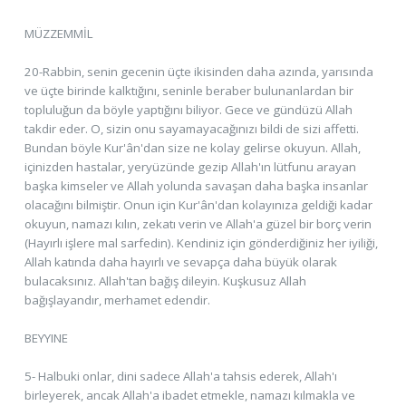
MÜZZEMMİL
20-Rabbin, senin gecenin üçte ikisinden daha azında, yarısında
ve üçte birinde kalktığını, seninle beraber bulunanlardan bir
topluluğun da böyle yaptığını biliyor. Gece ve gündüzü Allah
takdir eder. O, sizin onu sayamayacağınızı bildi de sizi affetti.
Bundan böyle Kur'ân'dan size ne kolay gelirse okuyun. Allah,
içinizden hastalar, yeryüzünde gezip Allah'ın lütfunu arayan
başka kimseler ve Allah yolunda savaşan daha başka insanlar
olacağını bilmiştir. Onun için Kur'ân'dan kolayınıza geldiği kadar
okuyun, namazı kılın, zekatı verin ve Allah'a güzel bir borç verin
(Hayırlı işlere mal sarfedin). Kendiniz için gönderdiğiniz her iyiliği,
Allah katında daha hayırlı ve sevapça daha büyük olarak
bulacaksınız. Allah'tan bağış dileyin. Kuşkusuz Allah
bağışlayandır, merhamet edendir.
BEYYINE
5- Halbuki onlar, dini sadece Allah'a tahsis ederek, Allah'ı
birleyerek, ancak Allah'a ibadet etmekle, namazı kılmakla ve