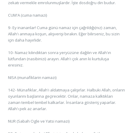
zekatı vermekle emrolunmuşlardır. İşte dosdoğru din budur.
CUM'A (cuma namazi)
9- Ey inananlar! Cuma günü namaz için çağrıldığı(nız) zaman,
Allah'ı anmaya koşun, alışverişi bırakın. Eğer bilirseniz, bu sizin
için daha hayırlıdır.
10- Namaz kılındıktan sonra yeryüzüne dağılın ve Allah'ın
lütfundan (nasibinizi) arayın. Allah'ı çok anın ki kurtuluşa
eresiniz.
NISA (munafiklarin namazi)
142- Münafıklar, Allah'ı aldatmaya çalışırlar. Halbuki Allah, onların
oyunlarını başlarına geçirecektir. Onlar, namaza kalktıkları
zaman tembel tembel kalkarlar. İnsanlara gösteriş yaparlar.
Allah'ı pek az anarlar.
NUR (Sabah Ogle ve Yatsi namazi)