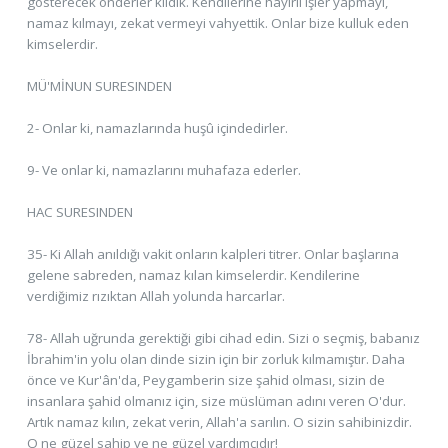
gösterecek önderler kıldık. Kendilerine hayırlı işler yapmayı,
namaz kılmayı, zekat vermeyi vahyettik. Onlar bize kulluk eden
kimselerdir.
MÜ'MİNUN SURESINDEN
2- Onlar ki, namazlarında huşû içindedirler.
9- Ve onlar ki, namazlarını muhafaza ederler.
HAC SURESINDEN
35- Ki Allah anıldığı vakit onların kalpleri titrer. Onlar başlarına
gelene sabreden, namaz kılan kimselerdir. Kendilerine
verdiğimiz rızıktan Allah yolunda harcarlar.
78- Allah uğrunda gerektiği gibi cihad edin. Sizi o seçmiş, babanız
İbrahim'in yolu olan dinde sizin için bir zorluk kılmamıştır. Daha
önce ve Kur'ân'da, Peygamberin size şahid olması, sizin de
insanlara şahid olmanız için, size müslüman adını veren O'dur.
Artık namaz kılın, zekat verin, Allah'a sarılın. O sizin sahibinizdir.
O ne güzel sahip ve ne güzel yardımcıdır!