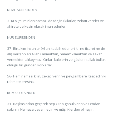
NEML SURESINDEN
3- Ki o (müminler) namazı dosdoğru kılarlar, zekatı verirler ve
ahirete de kesin olarak iman ederler.
NUR SURESINDEN
37- Birtakım insanlar (Allahı tesbih ederler) ki, ne ticaret ne de
alış veriş onları Allah'ı anmaktan, namaz kılmaktan ve zekat
vermekten alıkoymaz. Onlar, kalplerin ve gözlerin allak bullak
olduğu bir günden korkarlar.
56- Hem namazı kılın, zekatı verin ve peygambere itaat edin ki
rahmete eresiniz.
RUM SURESINDEN
31- Başkasından geçerek hep O'na gönül verin ve O'ndan
sakının. Namaza devam edin ve müşriklerden olmayın.