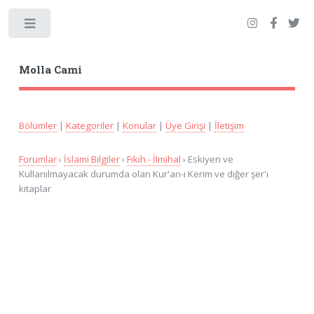
Toggle
Molla Cami
Bölümler
|
Kategoriler
|
Konular
|
Üye Girişi
|
İletişim
Forumlar
›
İslami Bilgiler
›
Fıkıh - İlmihal
› Eskiyen ve
Kullanılmayacak durumda olan Kur'an-ı Kerim ve diğer şer'ı
kitaplar