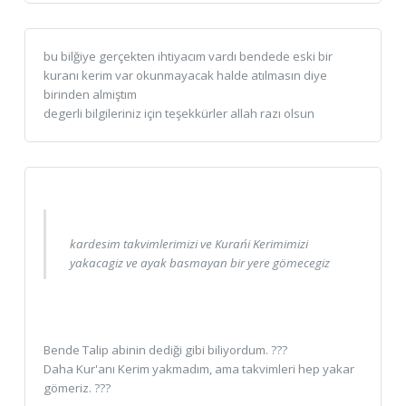
bu bilğiye gerçekten ihtiyacım vardı bendede eski bir
kuranı kerim var okunmayacak halde atılmasın diye
birinden almiştım
degerli bilgileriniz için teşekkürler allah razı olsun
kardesim takvimlerimizi ve Kuran´i Kerimimizi
yakacagiz ve ayak basmayan bir yere gömecegiz
Bende Talip abinin dediği gibi biliyordum. ???
Daha Kur'anı Kerim yakmadım, ama takvimleri hep yakar
gömeriz. ???