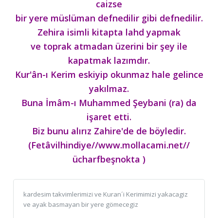
caizse
bir yere müslüman defnedilir gibi defnedilir.
Zehira isimli kitapta lahd yapmak
ve toprak atmadan üzerini bir şey ile
kapatmak lazımdır.
Kur'ân-ı Kerim eskiyip okunmaz hale gelince
yakılmaz.
Buna İmâm-ı Muhammed Şeybani (ra) da
işaret etti.
Biz bunu alırız Zahire'de de böyledir.
(Fetâvilhindiye//www.mollacami.net//
ücharfbeşnokta )
kardesim takvimlerimizi ve Kuran´i Kerimimizi yakacagiz
ve ayak basmayan bir yere gömecegiz