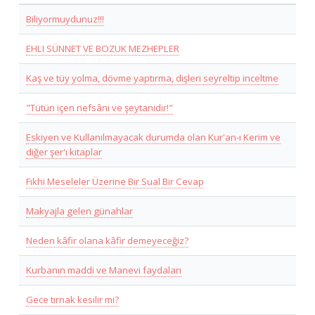
Biliyormuydunuz!!!
EHLI SÜNNET VE BOZUK MEZHEPLER
Kaş ve tüy yolma, dövme yaptırma, dişleri seyreltip inceltme
"Tütün içen nefsâni ve şeytanidir!"
Eskiyen ve Kullanılmayacak durumda olan Kur'an-ı Kerim ve
diğer şer'ı kitaplar
Fıkhi Meseleler Üzerine Bir Sual Bir Cevap
Makyajla gelen günahlar
Neden kâfir olana kâfir demeyeceğiz?
Kurbanın maddi ve Manevi faydaları
Gece tırnak kesilir mi?