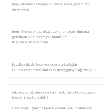
Bölye ehemm bir konuyu hizmete sundugunuz icin
tesekkürler
benim henüz okuya okuya...okunamayack duruma
getirdiğim bir Kuranım yok maalesef... :-\ :-\
Bilgi için Allah razı olsun...
Eyvallah. Bizde Teşekkür ederiz arkadaşlar
Okuma zahmetinde bulunup, inş uygulayacağımız için...
takvim yaprağı neyse de insan eskimiş dahi olsa zaten
K.Kerim'i nasıl yakabilir?
Eline sağlık üçharfbeşnokta kaynaklı malumatınız için.