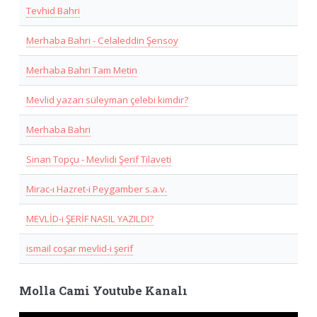
Tevhid Bahri
Merhaba Bahri - Celaleddin Şensoy
Merhaba Bahri Tam Metin
Mevlid yazarı süleyman çelebi kimdir?
Merhaba Bahri
Sinan Topçu - Mevlidi Şerif Tilaveti
Mirac-ı Hazret-i Peygamber s.a.v.
MEVLİD-i ŞERİF NASIL YAZILDI?
ismail coşar mevlid-i şerif
Molla Cami Youtube Kanalı