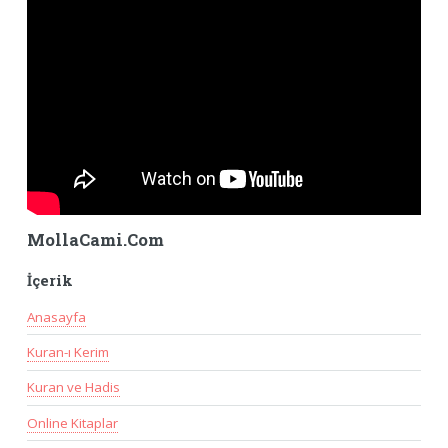
MollaCami.Com
İçerik
Anasayfa
Kuran-ı Kerim
Kuran ve Hadis
Online Kitaplar