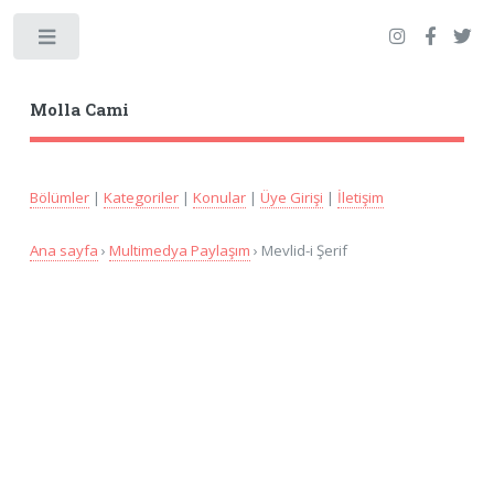
Toggle
Molla Cami
Bölümler
|
Kategoriler
|
Konular
|
Üye Girişi
|
İletişim
Ana sayfa
›
Multimedya Paylaşım
› Mevlid-i Şerif