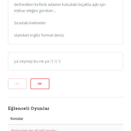
defnedilen kefenli adamın kutudaki bıçakla aşkı için
intihar ettiğini gördüm ...
Sıradaki kelimeler
standart ingiliz format deniz
ya zeynep bu ne ya :'( :'( :'(
⋘
⋙
Eğlenceli Oyunlar
Konular
dünyanın en güzel oyunu