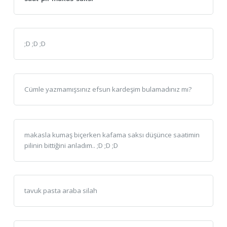
;D ;D ;D
Cümle yazmamışsınız efsun kardeşim bulamadınız mı?
makasla kumaş biçerken kafama saksı düşünce saatimin
pilinin bittiğini anladım.. ;D ;D ;D
tavuk pasta araba silah