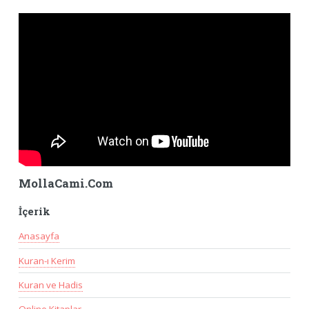
MollaCami.Com
İçerik
Anasayfa
Kuran-ı Kerim
Kuran ve Hadis