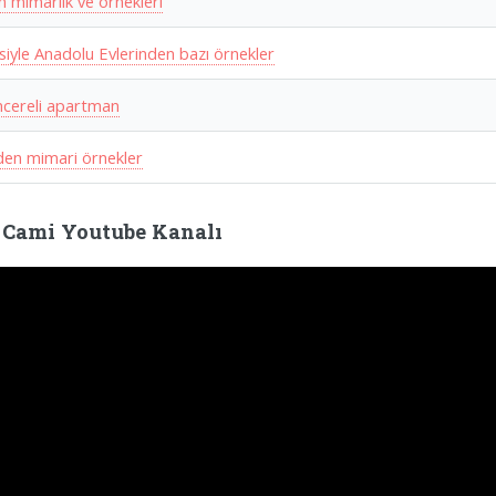
 mimarlık ve örnekleri
siyle Anadolu Evlerinden bazı örnekler
ncereli apartman
den mimari örnekler
 Cami Youtube Kanalı