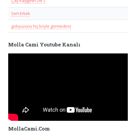
Çay Kaşığının Dili :)
Sert Erkek
gökyüzünü hiç böyle görmediniz
Molla Cami Youtube Kanalı
MollaCami.Com