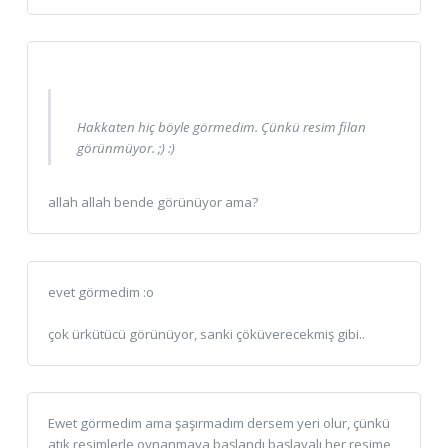
Hakkaten hiç böyle görmedim. Çünkü resim filan
görünmüyor. ;) :)
allah allah bende görünüyor ama?
evet görmedim :o
çok ürkütücü görünüyor, sanki çöküverecekmiş gibi..
Ewet görmedim ama şaşırmadım dersem yeri olur, çünkü
atık resimlerle oynanmaya başlandı başlayalı her resime