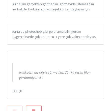
ßu haLini gerçekten görmedim..görmeyide istemezdim
herhaLde..korkunç çünkü..teşekkürLer paylaşım için..
bana da photoshop gibi geldi ama bılmıyorum
ki..gerçeksede çok ürkütücü :'( yere çok yakın nerdeyse..
Hakkaten hiç böyle görmedim. Çünkü resim filan
görünmüyor. ;) :)
;D ;D ;D
⋘
⋙