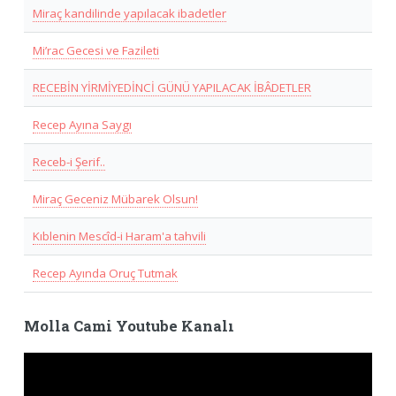
Miraç kandilinde yapılacak ibadetler
Mi’rac Gecesi ve Fazileti
RECEBİN YİRMİYEDİNCİ GÜNÜ YAPILACAK İBÂDETLER
Recep Ayına Saygı
Receb-i Şerif..
Miraç Geceniz Mübarek Olsun!
Kıblenin Mescîd-i Haram'a tahvili
Recep Ayında Oruç Tutmak
Molla Cami Youtube Kanalı