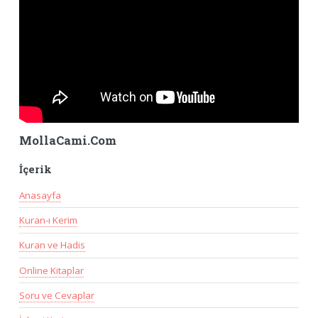
MollaCami.Com
İçerik
Anasayfa
Kuran-ı Kerim
Kuran ve Hadis
Online Kitaplar
Soru ve Cevaplar