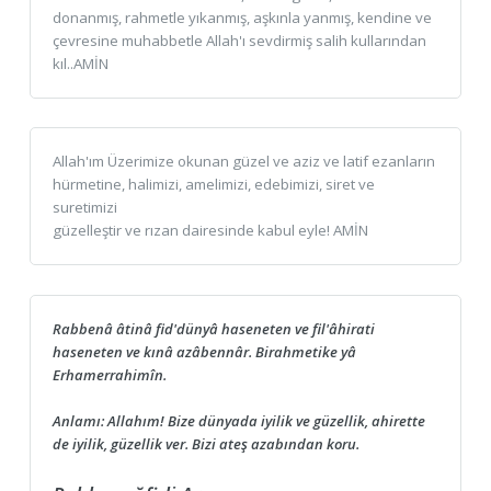
donanmış, rahmetle yıkanmış, aşkınla yanmış, kendine ve
çevresine muhabbetle Allah'ı sevdirmiş salih kullarından
kıl..AMİN
Allah'ım Üzerimize okunan güzel ve aziz ve latif ezanların
hürmetine, halimizi, amelimizi, edebimizi, siret ve
suretimizi
güzelleştir ve rızan dairesinde kabul eyle! AMİN
Rabbenâ âtinâ fid'dünyâ haseneten ve fil'âhirati
haseneten ve kınâ azâbennâr. Birahmetike yâ
Erhamerrahimîn.
Anlamı: Allahım! Bize dünyada iyilik ve güzellik, ahirette
de iyilik, güzellik ver. Bizi ateş azabından koru.