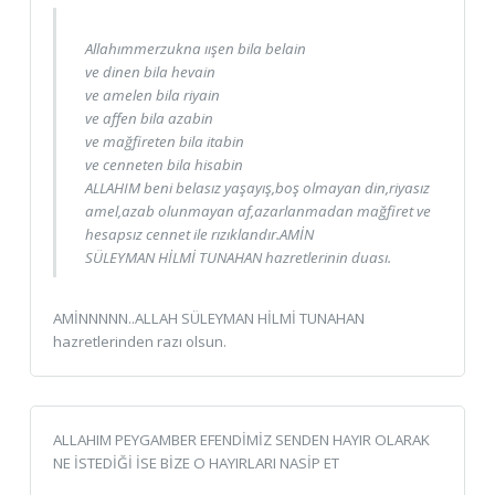
Allahımmerzukna ıışen bila belain
ve dinen bila hevain
ve amelen bila riyain
ve affen bila azabin
ve mağfireten bila itabin
ve cenneten bila hisabin
ALLAHIM beni belasız yaşayış,boş olmayan din,riyasız
amel,azab olunmayan af,azarlanmadan mağfiret ve
hesapsız cennet ile rızıklandır.AMİN
SÜLEYMAN HİLMİ TUNAHAN hazretlerinin duası.
AMİNNNNN..ALLAH SÜLEYMAN HİLMİ TUNAHAN
hazretlerinden razı olsun.
ALLAHIM PEYGAMBER EFENDİMİZ SENDEN HAYIR OLARAK
NE İSTEDİĞİ İSE BİZE O HAYIRLARI NASİP ET