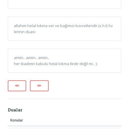
allahım helal lokma ver ve bağımızı kuvvetlendir.(s.h.t) hz
lerinin duası
amiin.. amiin.. amiin..
her ibadetin kabulü helal lokma iledir değil mi.. :)
⋘
⋙
Dualar
Konular