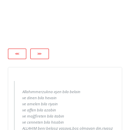
⋘
⋙
Allahımmerzukna ıışen bila belain
ve dinen bila hevain
ve amelen bila riyain
ve affen bila azabin
ve mağfireten bila itabin
ve cenneten bila hisabin
ALLAHIM beni belasız yaşayış,boş olmayan din,riyasız