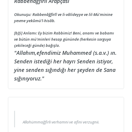
Rabbenağfirli Arapçası
Okunuşu: Rabbenâğfirlî ve li-vâlideyye ve lil-Mü'minine
yevme yekûmü'l-hisâb.
[b][i] Anlamı: Ey bizim Rabbimiz! Beni, anamı ve babamı
ve bütün mü'minleri hesap gününde (herkesin sorguya
çekileceği günde) bağışla.
"Allahım,efendimiz Muhammed (s.a.v.) ın.
Senden istediği her hayrı Senden istiyor,
yine senden sığındığı her şeyden de Sana
sığınıyoruz."
Allahümmağfirli verhamni ve afini verzugnii.