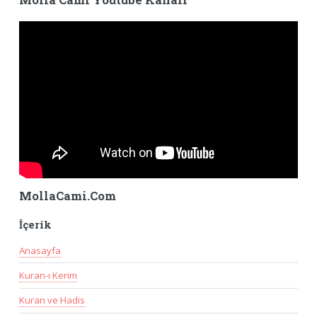
Molla Cami Youtube Kanalı
MollaCami.Com
İçerik
Anasayfa
Kuran-ı Kerim
Kuran ve Hadis