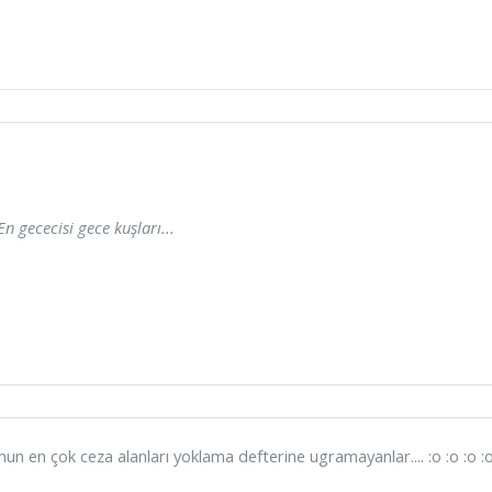
En gececisi gece kuşları...
un en çok ceza alanları yoklama defterine ugramayanlar.... :o :o :o :o