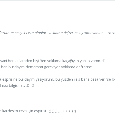
forumun en çok ceza alanları yoklama defterine ugramayanlar.... :o :o 
 yani ben anlamdım bişi.Ben yoklama kaçağıyım yani o zamn. :D
de ben burdayım dememmi gerekiyor yoklama defterine.
a esprisine burdayım yazıyorum...bu yüzden reis bana ceza verirs
lmaz bilgisine... :D :D
kardeşim ceza işin espirisi... ;) ;) ;) ;) ;) ;) ;) ;) ;)