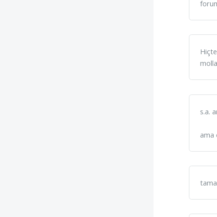
forum
Hiçte
molla
s.a. 
ama e
tama