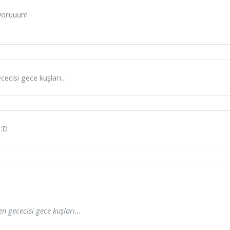
ıyoruuum
cecisi gece kuşları...
 :D
en gececisi gece kuşları...