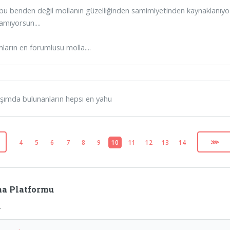
u benden değil mollanın güzelliğinden samimiyetinden kaynaklanıyo 
amıyorsun....
ların en forumlusu molla....
şımda bulunanların hepsı en yahu
4
5
6
7
8
9
10
11
12
13
14
⋙
a Platformu
r