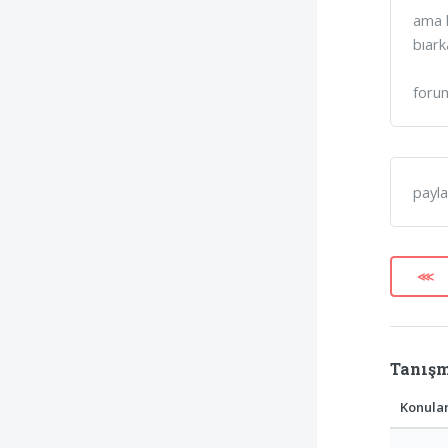
ama b
bıark
forum
payla
⋘
Tanışm
Konula