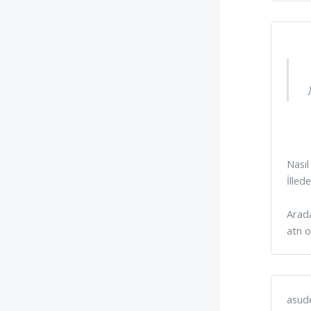
Nasıl
İlle
Arad
atn o
asude 