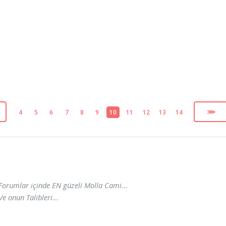
4
5
6
7
8
9
10
11
12
13
14
⋙
Forumlar içinde EN güzeli Molla Cami...
Ve onun Talibleri...