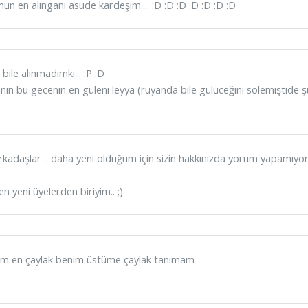
un en alınganı asude kardeşim.... :D :D :D :D :D :D :D
 bile alınmadımki... :P :D
nın bu gecenin en güleni leyya (rüyanda bile gülüceğini sölemiştide
arkadaşlar .. daha yeni olduğum için sizin hakkınızda yorum yapamıy
n yeni üyelerden biriyim.. ;)
m en çaylak benim üstüme çaylak tanımam