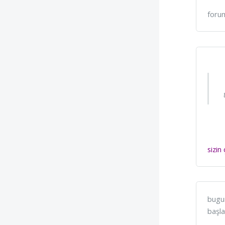
forum
sizin
bugun
başla