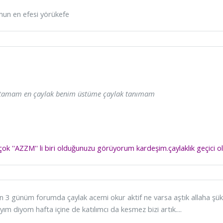
un en efesi yörükefe
tamam en çaylak benim üstüme çaylak tanımam
 çok ''AZZM'' li biri olduğunuzu görüyorum kardeşim.çaylaklık geçici o
 3 günüm forumda çaylak acemi okur aktif ne varsa aştık allaha şük
yım diyom hafta içine de katılımcı da kesmez bizi artık....