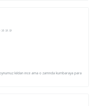
:o :o :o
e boynumuz kıldan ince ama o zamnda kumbaraya para