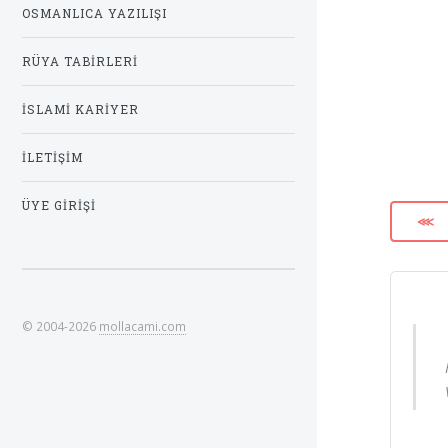
OSMANLICA YAZILIŞI
RÜYA TABIRLERI
İSLAMI KARIYER
İLETIŞIM
ÜYE GIRIŞI
⋘
© 2004-2026
mollacami.com