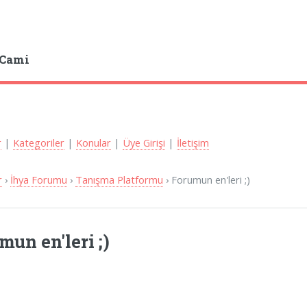
 Cami
r
|
Kategoriler
|
Konular
|
Üye Girişi
|
İletişim
r
›
İhya Forumu
›
Tanışma Platformu
› Forumun en'leri ;)
mun en'leri ;)