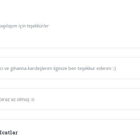
paylaşım için teşekkürler
cı ve gıhanna kardeşlerım ılgınıze ben teşekkur ederım ::)
iraz az olmuş :o
Icatlar