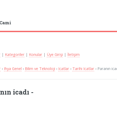
 Cami
r
|
Kategoriler
|
Konular
|
Üye Girişi
|
İletişim
r
›
Ihya Genel
›
Bilim ve Teknoloji
›
Icatlar
›
Tarihi Icatlar
› Paranın ica
nın icadı -