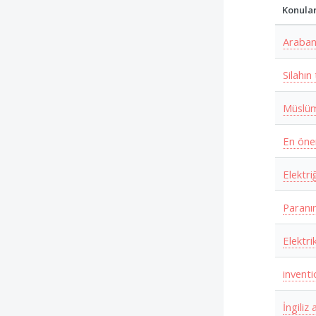
Konula
Arabanı
Silahın 
Müslüm
En önem
Elektri
Paranın
Elektr
inventi
İngiliz