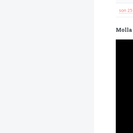
son 25 
Molla