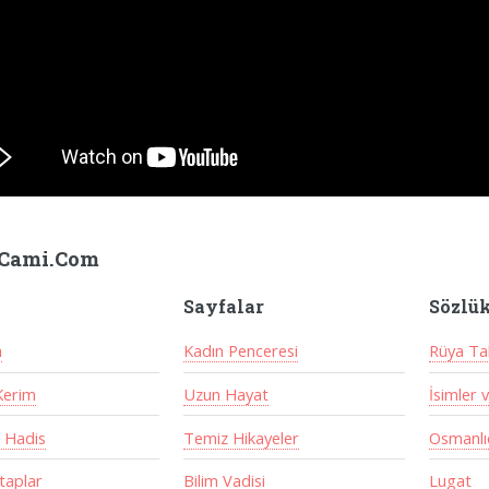
Cami.Com
Sayfalar
Sözlü
a
Kadın Penceresi
Rüya Tab
Kerim
Uzun Hayat
İsimler 
 Hadis
Temiz Hikayeler
Osmanlıc
itaplar
Bilim Vadisi
Lugat