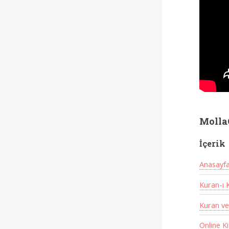
Molla
İçerik
Anasayf
Kuran-ı 
Kuran ve
Online K