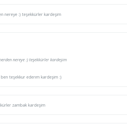
n nereye :) teşekkürler kardeşim
nerden nereye :) teşekkürler kardeşim
e ben teşekkur ederım kardeşim :)
kkürler zambak kardeşim