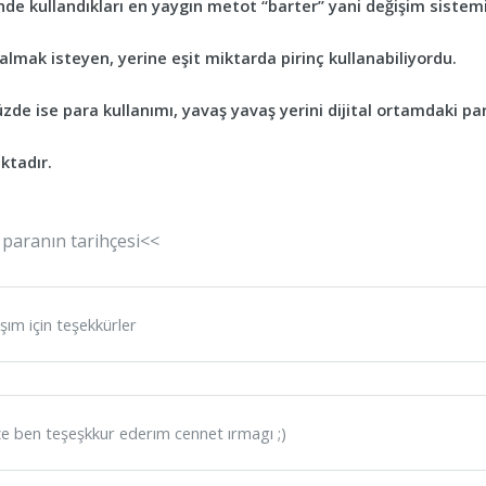
rinde kullandıkları en yaygın metot “barter” yani değişim sistemi
lmak isteyen, yerine eşit miktarda pirinç kullanabiliyordu.
e ise para kullanımı, yavaş yavaş yerini dijital ortamdaki par
ktadır.
 paranın tarihçesi<<
şım için teşekkürler
ize ben teşeşkkur ederım cennet ırmagı ;)