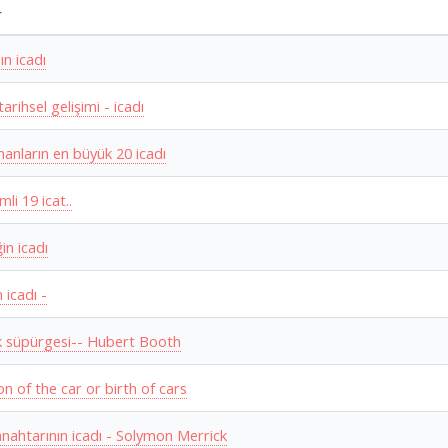
r
n icadı
tarihsel gelişimi - icadı
anların en büyük 20 icadı
li 19 icat..
ğin icadı
 icadı -
ik süpürgesi-- Hubert Booth
on of the car or birth of cars
 anahtarının icadı - Solymon Merrick