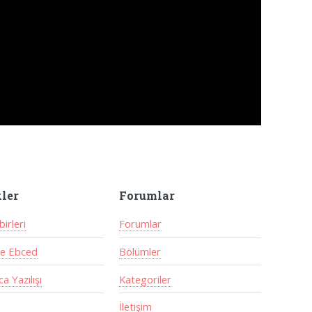
kler
Forumlar
irleri
Forumlar
ve Ebced
Bölümler
a Yazılışı
Kategoriler
İletişim