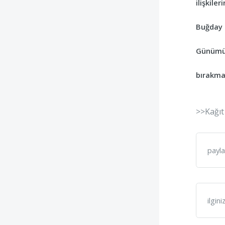
ilişkile
Buğday a
Günümüzd
bırakma
>>Kağıt
payla
ilgin