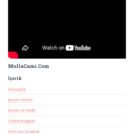
MollaCami.Com
İçerik
Anasayfa
Kuran-ı Kerim
Kuran ve Hadis
Online Kitaplar
Soru ve Cevaplar