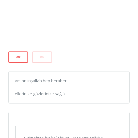
⋘
⋙
aminn inşallah hep beraber ..
ellerinize gözlerinize sağlık
Gülmekten bir hal oldum.Emeğinize sağlık ;)