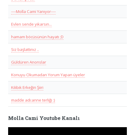
----Molla Cami Yanıyor----
Evlen sende yıkarsın...
hamam böcüsünün hayatı ;D
Siz başlattınız ..
Güldüren Anonslar
Konuyu Okumadan Yorum Yapan üyeler
Kılıbık Erkeğin Şiiri
madde adı:anne terliği :)
Molla Cami Youtube Kanalı