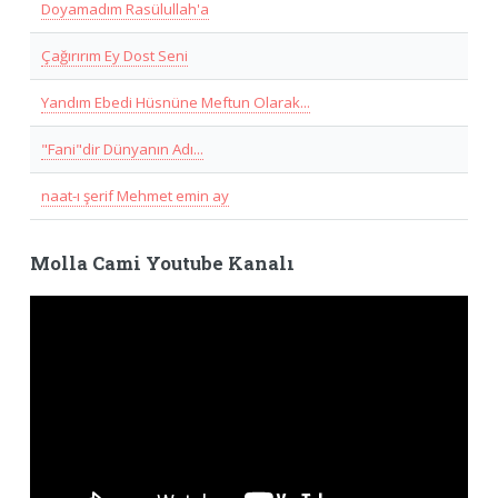
Doyamadım Rasülullah'a
Çağırırım Ey Dost Seni
Yandım Ebedi Hüsnüne Meftun Olarak...
"Fani"dir Dünyanın Adı...
naat-ı şerif Mehmet emin ay
Molla Cami Youtube Kanalı