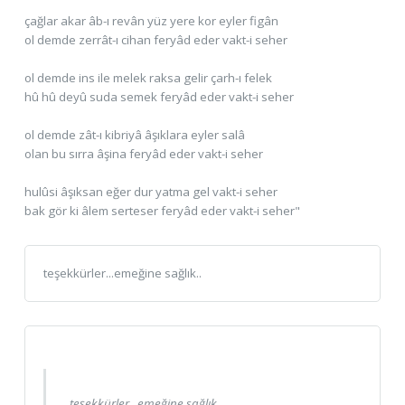
çağlar akar âb-ı revân yüz yere kor eyler figân
ol demde zerrât-ı cihan feryâd eder vakt-i seher
ol demde ins ile melek raksa gelir çarh-ı felek
hû hû deyû suda semek feryâd eder vakt-i seher
ol demde zât-ı kibriyâ âşıklara eyler salâ
olan bu sırra âşina feryâd eder vakt-i seher
hulûsi âşıksan eğer dur yatma gel vakt-i seher
bak gör ki âlem serteser feryâd eder vakt-i seher"
teşekkürler...emeğine sağlık..
teşekkürler...emeğine sağlık..