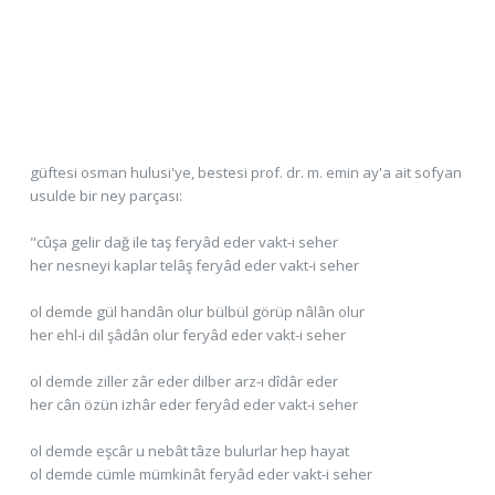
güftesi osman hulusi'ye, bestesi prof. dr. m. emin ay'a ait sofyan
usulde bir ney parçası:
"cûşa gelir dağ ile taş feryâd eder vakt-i seher
her nesneyi kaplar telâş feryâd eder vakt-i seher
ol demde gül handân olur bülbül görüp nâlân olur
her ehl-i dil şâdân olur feryâd eder vakt-i seher
ol demde ziller zâr eder dilber arz-ı dîdâr eder
her cân özün izhâr eder feryâd eder vakt-i seher
ol demde eşcâr u nebât tâze bulurlar hep hayat
ol demde cümle mümkinât feryâd eder vakt-i seher