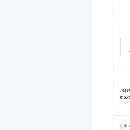
Teşek
makam
Çok s