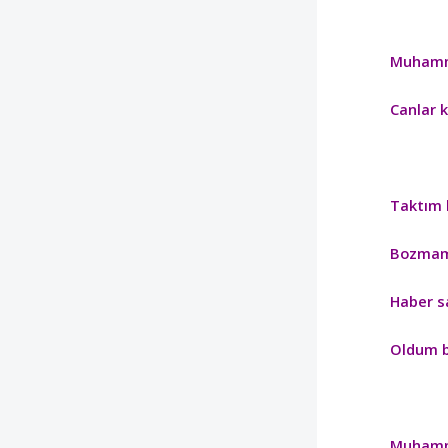
Muhamm
Canlar 
Taktım
Bozmam
Haber 
Oldum b
Muhamm