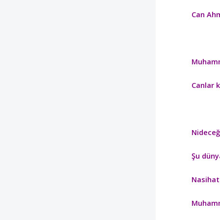
Can Ahm
Muhamm
Canlar 
Nideceğ
Şu düny
Nasihat
Muhamm