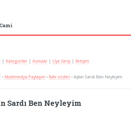
 Cami
r
|
Kategoriler
|
Konular
|
Üye Girişi
|
İletişim
r
›
Multimedya Paylaşım
›
İlahi sözleri
› Aşkın Sardı Ben Neyleyim
n Sardı Ben Neyleyim