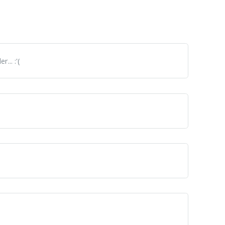
... :'(