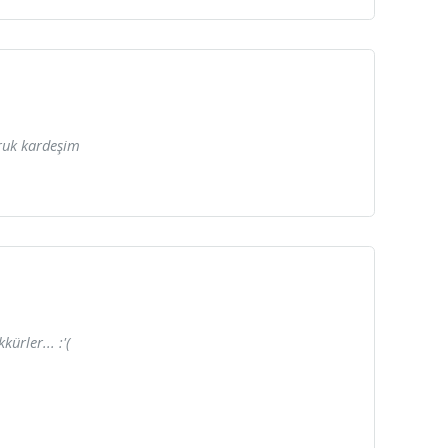
aruk kardeşim
ürler... :'(