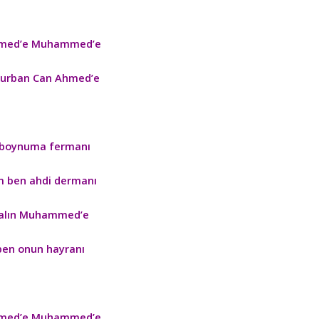
ed’e Muhammed’e
kurban Can Ahmed’e
 boynuma fermanı
 ben ahdi dermanı
salın Muhammed’e
en onun hayranı
ed’e Muhammed’e