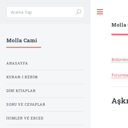
Toggle
Molla
Molla Cami
Bölümle
ANASAYFA
Forumla
KURAN-I KERIM
DINI KITAPLAR
Aşkı
SORU VE CEVAPLAR
İSIMLER VE EBCED