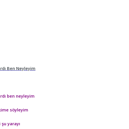
ardı Ben Neyleyim
ardı ben neyleyim
 kime söyleyim
 şu yarayı