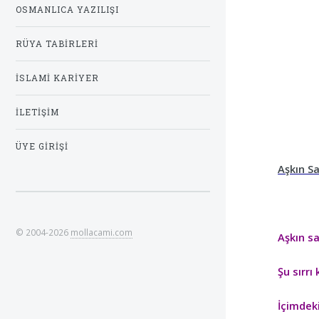
OSMANLICA YAZILIŞI
RÜYA TABIRLERI
İSLAMI KARIYER
İLETIŞIM
ÜYE GIRIŞI
Aşkın S
© 2004-2026
mollacami.com
Aşkın s
Şu sırrı
İçimdeki