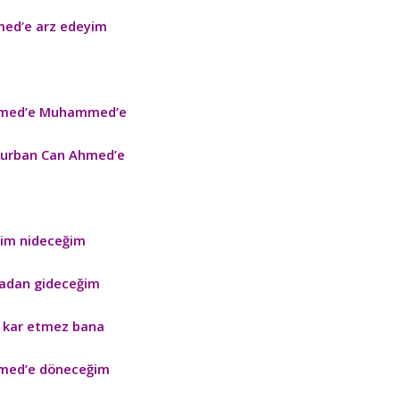
ed’e arz edeyim
ed’e Muhammed’e
kurban Can Ahmed’e
im nideceğim
adan gideceğim
 kar etmez bana
ed’e döneceğim