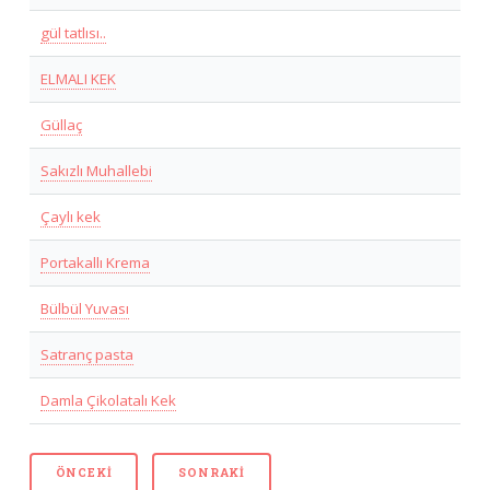
gül tatlısı..
ELMALI KEK
Güllaç
Sakızlı Muhallebi
Çaylı kek
Portakallı Krema
Bülbül Yuvası
Satranç pasta
Damla Çikolatalı Kek
ÖNCEKI
SONRAKI