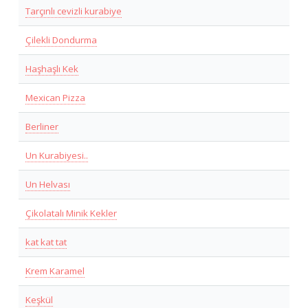
Tarçınlı cevizli kurabiye
Çilekli Dondurma
Haşhaşlı Kek
Mexican Pizza
Berliner
Un Kurabiyesi..
Un Helvası
Çikolatalı Minik Kekler
kat kat tat
Krem Karamel
Keşkül